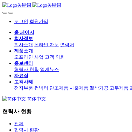
로그인
회원가입
홈 페이지
회사정보
회사소개
온라인 자문
연락처
제품소개
오프라인 사업
고객 의뢰
홍보센터
협력사 현황
업계뉴스
자료실
고객사례
전자부품
컨넥터
단조제품
사출제품
절삭가공
고무제품
简体中文
협력사 현황
전체
협력사 현황