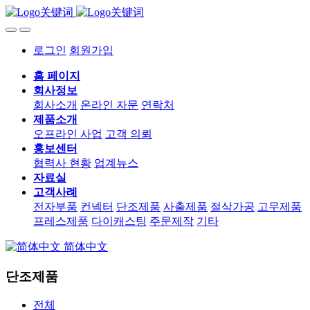
로그인
회원가입
홈 페이지
회사정보
회사소개
온라인 자문
연락처
제품소개
오프라인 사업
고객 의뢰
홍보센터
협력사 현황
업계뉴스
자료실
고객사례
전자부품
컨넥터
단조제품
사출제품
절삭가공
고무제품
프레스제품
다이캐스팅
주문제작
기타
简体中文
단조제품
전체