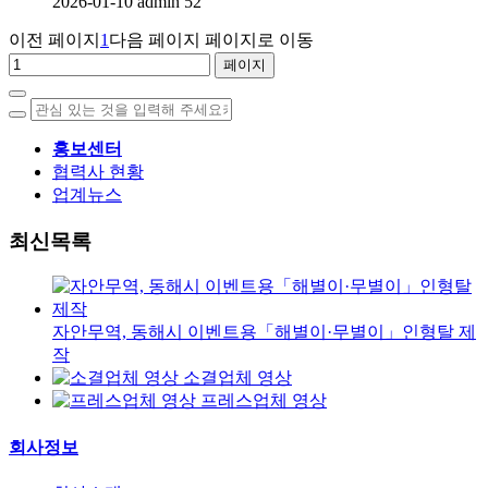
2026-01-10
admin
52
이전 페이지
1
다음 페이지
페이지로 이동
홍보센터
협력사 현황
업계뉴스
최신목록
자안무역, 동해시 이벤트용「해별이·무별이」인형탈 제
작
소결업체 영상
프레스업체 영상
회사정보