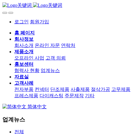
로그인
회원가입
홈 페이지
회사정보
회사소개
온라인 자문
연락처
제품소개
오프라인 사업
고객 의뢰
홍보센터
협력사 현황
업계뉴스
자료실
고객사례
전자부품
컨넥터
단조제품
사출제품
절삭가공
고무제품
프레스제품
다이캐스팅
주문제작
기타
简体中文
업계뉴스
전체