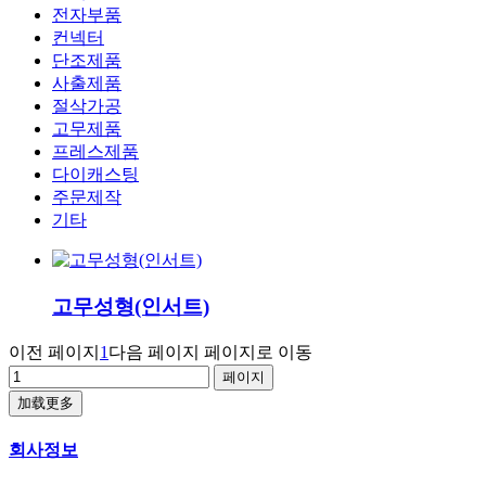
전자부품
컨넥터
단조제품
사출제품
절삭가공
고무제품
프레스제품
다이캐스팅
주문제작
기타
고무성형(인서트)
이전 페이지
1
다음 페이지
페이지로 이동
加载更多
회사정보