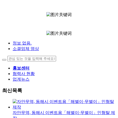
정보 없음.
소결업체 영상
홍보센터
협력사 현황
업계뉴스
최신목록
자안무역, 동해시 이벤트용「해별이·무별이」인형탈 제